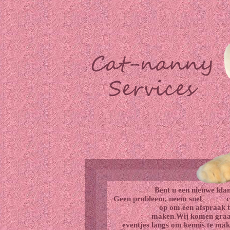
Bent u een nieuwe kla
Geen probleem, neem snel con
op om een afspraak t
maken.Wij komen graag
eventjes langs om kennis te mak